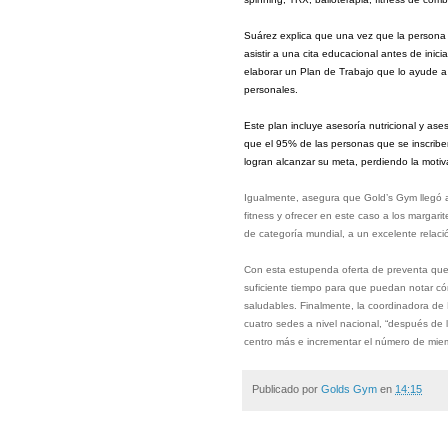
Suárez explica que una vez que la persona 
asistir a una cita educacional antes de inici
elaborar un Plan de Trabajo que lo ayude a
personales.
Este plan incluye asesoría nutricional y as
que el 95% de las personas que se inscriben
logran alcanzar su meta, perdiendo la motiva
Igualmente, asegura que Gold’s Gym llegó a 
fitness y ofrecer en este caso a los margari
de categoría mundial, a un excelente relació
Con esta estupenda oferta de preventa quere
suficiente tiempo para que puedan notar c
saludables. Finalmente, la coordinadora d
cuatro sedes a nivel nacional, “después de l
centro más e incrementar el número de mie
Publicado por
Golds Gym
en
14:15