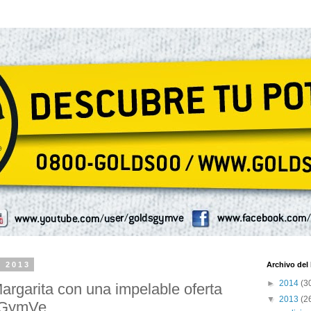
e 2013
Archivo del
►
2014
(3
argarita con una impelable oferta
▼
2013
(2
sGymVe