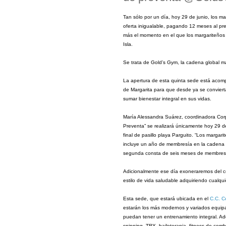
Tan sólo por un día, hoy 29 de junio, los m
oferta inigualable, pagando 12 meses al pre
más el momento en el que los margariteños 
Isla.
Se trata de Gold’s Gym, la cadena global 
La apertura de esta quinta sede está acom
de Margarita para que desde ya se conviert
sumar bienestar integral en sus vidas.
María Alessandra Suárez, coordinadora Cor
Preventa” se realizará únicamente hoy 29 d
final de pasillo playa Parguito. “Los margar
incluye un año de membresía en la cadena m
segunda consta de seis meses de membresía,
Adicionalmente ese día exoneraremos del co
estilo de vida saludable adquiriendo cualq
Esta sede, que estará ubicada en el
C.C. C
estarán los más modernos y variados equipa
puedan tener un entrenamiento integral. A
spinning, TRX, bailoterapia, fitness de comb