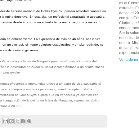
es el Centr
estrellas. 
decide hacerse miembro de Gold’s Gym, “su primera actividad consiste en
desde el 20
ar la rutina deportiva. En esta cita, un profesional capacitado lo apoyará a
con tres Ce
 transitar desde su condición actual a la deseada, según sus metas
Ciudad de M
conocernos 
Ser la solu
necesidades
esoría de entrenamiento. La experiencia de más de 46 años, nos indica,
entero. Mis
 en un gimnasio sin tener objetivos establecidos, y un plan definido, no
de las pers
ción de asistir al gimnasio.
experiencia
Ver todo mi 
Venezuela y a la isla de Margarita para transformar la industria del
teños la posibilidad de cuidar su salud incorporándose a un centro fitness
n precio/valor.
mos ofrecerles la oportunidad unirse a un estilo de vida saludable el
ómo sus cuerpos y sus vidas para mejor, cuando adoptan hábitos
e Mercadeo de Gold’s Gym, explica que en Venezuela ya cuentan con
a inauguración de la quinta en la isla de Margarita, esperamos abrir un
mbros a 20.000”.