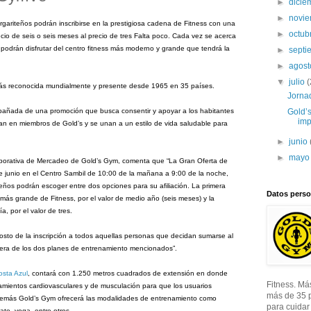
►
dici
►
novi
argariteños podrán inscribirse en la prestigiosa cadena de Fitness con una
►
octub
cio de seis o seis meses al precio de tres Falta poco. Cada vez se acerca
podrán disfrutar del centro fitness más moderno y grande que tendrá la
►
sept
►
agos
▼
julio
(
más reconocida mundialmente y presente desde 1965 en 35 países.
Jorna
pañada de una promoción que busca consentir y apoyar a los habitantes
Gold’
imp
an en miembros de Gold’s y se unan a un estilo de vida saludable para
►
junio
►
may
porativa de Mercadeo de Gold’s Gym, comenta que “La Gran Oferta de
e junio en el Centro Sambil de 10:00 de la mañana a 9:00 de la noche,
iteños podrán escoger entre dos opciones para su afiliación. La primera
Datos perso
ás grande de Fitness, por el valor de medio año (seis meses) y la
 por el valor de tres.
sto de la inscripción a todos aquellas personas que decidan sumarse al
uiera de los dos planes de entrenamiento mencionados”.
osta Azul
, contará con 1.250 metros cuadrados de extensión en donde
Fitness. Má
mientos cardiovasculares y de musculación para que los usuarios
más de 35 
demás Gold’s Gym ofrecerá las modalidades de entrenamiento como
para cuidar
ate, yoga, entre otros.