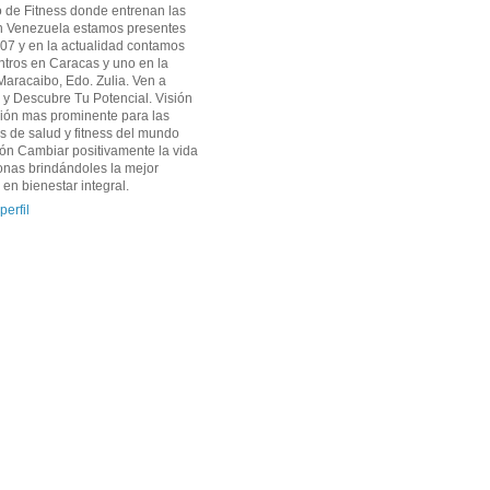
o de Fitness donde entrenan las
En Venezuela estamos presentes
07 y en la actualidad contamos
ntros en Caracas y uno en la
aracaibo, Edo. Zulia. Ven a
y Descubre Tu Potencial. Visión
ción mas prominente para las
 de salud y fitness del mundo
ión Cambiar positivamente la vida
onas brindándoles la mejor
 en bienestar integral.
perfil