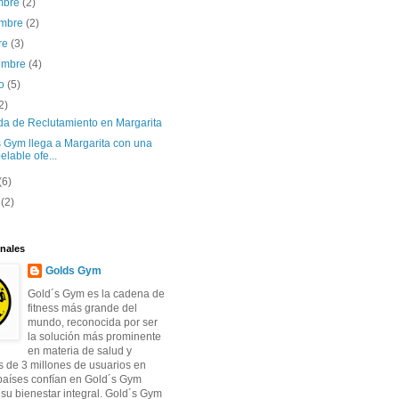
embre
(2)
embre
(2)
re
(3)
iembre
(4)
to
(5)
2)
da de Reclutamiento en Margarita
s Gym llega a Margarita con una
elable ofe...
(6)
o
(2)
nales
Golds Gym
Gold´s Gym es la cadena de
fitness más grande del
mundo, reconocida por ser
la solución más prominente
en materia de salud y
s de 3 millones de usuarios en
países confían en Gold´s Gym
 su bienestar integral. Gold´s Gym