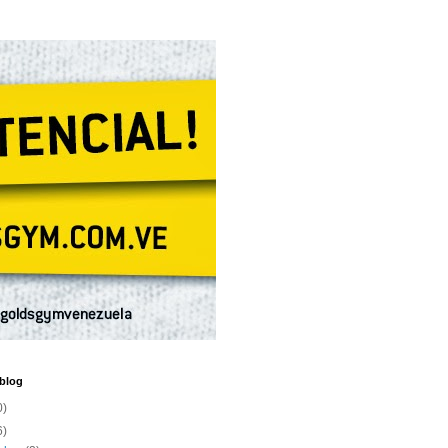
 blog
0)
6)