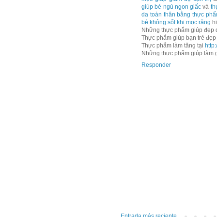
giúp bé ngủ ngon giấc
và
th
da toàn thân bằng thực ph
bé không sốt khi mọc răng
hi
Những thực phẩm giúp đẹp d
Thực phẩm giúp bạn trẻ đẹp 
Thực phẩm làm tăng tại
http
Những thực phẩm giúp làm g
Responder
Entrada más reciente