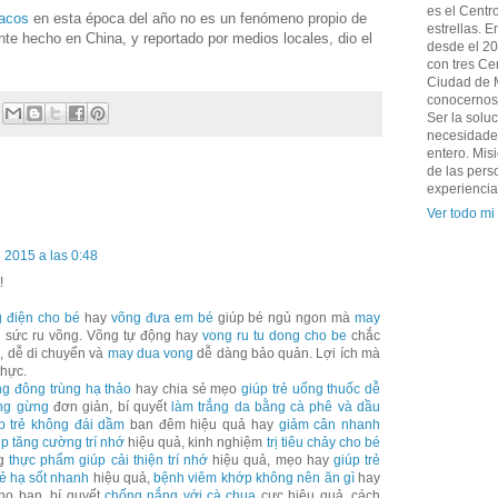
es el Centr
íacos
en esta época del año no es un fenómeno propio de
estrellas. 
nte hecho en China, y reportado por medios locales, dio el
desde el 20
con tres Ce
Ciudad de M
conocernos 
Ser la solu
necesidades
entero. Mis
de las pers
experiencia
Ver todo mi 
e 2015 a las 0:48
!
 điện cho bé
hay
võng đưa em bé
giúp bé ngủ ngon mà
may
 sức ru võng. Võng tự động hay
vong ru tu dong cho be
chắc
, dễ di chuyển và
may dua vong
dễ dàng bảo quản. Lợi ích mà
thực.
ng đông trùng hạ thảo
hay chia sẻ mẹo
giúp trẻ uống thuốc dễ
ng gừng
đơn giản, bí quyết
làm trắng da bằng cà phê và dầu
p trẻ không đái dầm
ban đêm hiệu quả hay
giảm cân nhanh
p tăng cường trí nhớ
hiệu quả, kinh nghiệm
trị tiêu chảy cho bé
ng
thực phẩm giúp cải thiện trí nhớ
hiệu quả, mẹo hay
giúp trẻ
rẻ hạ sốt nhanh
hiệu quả,
bệnh viêm khớp không nên ăn gì
hay
ho bạn, bí quyết
chống nắng với cà chua
cực hiệu quả, cách