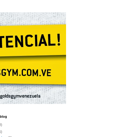
 blog
0)
6)