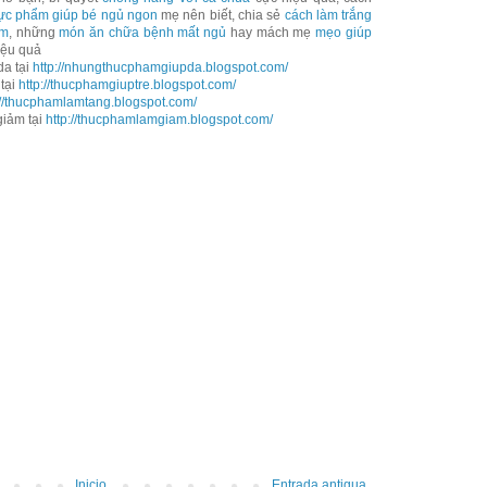
ực phẩm giúp bé ngủ ngon
mẹ nên biết, chia sẻ
cách làm trắng
ẩm
, những
món ăn chữa bệnh mất ngủ
hay mách mẹ
mẹo giúp
ệu quả
a tại
http://nhungthucphamgiupda.blogspot.com/
tại
http://thucphamgiuptre.blogspot.com/
://thucphamlamtang.blogspot.com/
iảm tại
http://thucphamlamgiam.blogspot.com/
Inicio
Entrada antigua