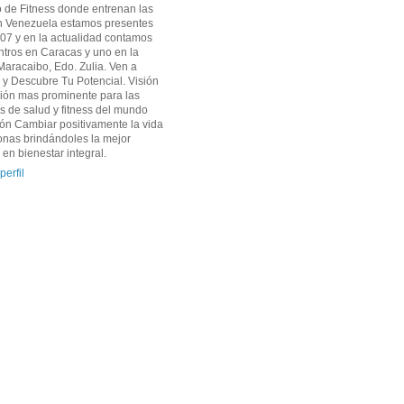
o de Fitness donde entrenan las
En Venezuela estamos presentes
07 y en la actualidad contamos
ntros en Caracas y uno en la
aracaibo, Edo. Zulia. Ven a
y Descubre Tu Potencial. Visión
ción mas prominente para las
 de salud y fitness del mundo
ión Cambiar positivamente la vida
onas brindándoles la mejor
 en bienestar integral.
perfil