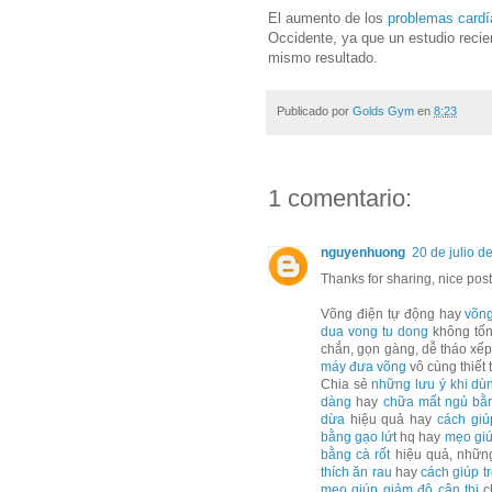
El aumento de los
problemas card
Occidente, ya que un estudio recie
mismo resultado.
Publicado por
Golds Gym
en
8:23
1 comentario:
nguyenhuong
20 de julio d
Thanks for sharing, nice post
Võng điện tự động hay
võng
dua vong tu dong
không tốn
chắn, gọn gàng, dễ tháo xếp
máy đưa võng
vô cùng thiết 
Chia sẻ
những lưu ý khi dù
dàng
hay
chữa mất ngủ bằ
dừa
hiệu quả hay
cách giú
bằng gạo lứt
hq hay
mẹo giú
bằng cà rốt
hiệu quả, nhữ
thích ăn rau
hay
cách giúp t
mẹo giúp giảm độ cận thị
c