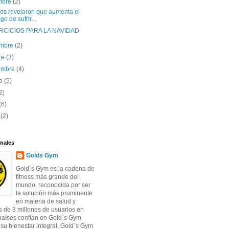
embre
(2)
ios revelaron que aumenta el
go de sufrir...
RCICIOS PARA LA NAVIDAD
embre
(2)
re
(3)
iembre
(4)
to
(5)
2)
(6)
o
(2)
nales
Golds Gym
Gold´s Gym es la cadena de
fitness más grande del
mundo, reconocida por ser
la solución más prominente
en materia de salud y
s de 3 millones de usuarios en
países confían en Gold´s Gym
 su bienestar integral. Gold´s Gym