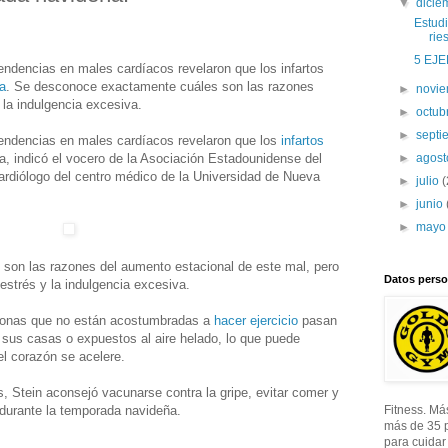
▼
dici
Estud
ries
5 EJE
endencias en males cardíacos revelaron que los infartos
a
. Se desconoce exactamente cuáles son las razones
►
novi
y la indulgencia excesiva.
►
octub
►
sept
tendencias en males cardíacos revelaron que los
infartos
, indicó el vocero de la Asociación Estadounidense del
►
agos
ardiólogo del centro médico de la Universidad de Nueva
►
julio
(
►
junio
►
may
on las razones del aumento estacional de este mal, pero
Datos perso
l estrés y la indulgencia excesiva.
rsonas que no están acostumbradas a
hacer ejercicio
pasan
sus casas o expuestos al aire helado, lo que puede
 el corazón se acelere.
, Stein aconsejó vacunarse contra la gripe, evitar comer y
 durante la temporada navideña.
Fitness. Má
más de 35 
para cuidar