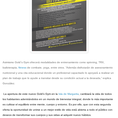
Asimismo Gold`s Gym ofrecerá modalidades de entrenamiento como spinning, TRX,
bailoterapia,
fitness
de combate, yoga, entre otros. “Además disfrutarán de asesoramiento
nutricional y una cita educacional donde un profesional capacitado lo apoyará a realizar un
plan de trabajo que lo ayude a transitar desde su condición actual a la deseada,” explica
González.
La apertura de este nuevo Gold’s Gym en la
Isla de Margarita
, cambiará la vida de todos
los habitantes adentrándolos en un mundo de bienestar integral, donde lo más importante
es cultivar el equilibrio entre mente, cuerpo y entorno. Es por ello, que con esta segunda
oferta la oportunidad de unirse a un mejor estilo de vida está abierta a todo el público con
deseos de transformar sus cuerpos y sus vidas al adquirir nuevo hábitos.