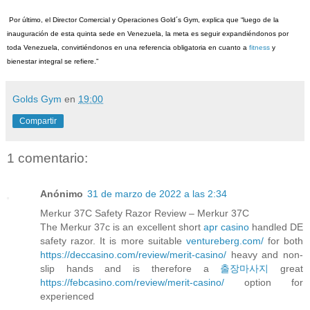
Por último, el Director Comercial y Operaciones Gold´s Gym, explica que “luego de la
inauguración de esta quinta sede en Venezuela, la meta es seguir expandiéndonos por
toda Venezuela, convirtiéndonos en una referencia obligatoria en cuanto a
fitness
y
bienestar integral se refiere.”
Golds Gym
en
19:00
Compartir
1 comentario:
Anónimo
31 de marzo de 2022 a las 2:34
Merkur 37C Safety Razor Review – Merkur 37C
The Merkur 37c is an excellent short
apr casino
handled DE
safety razor. It is more suitable
ventureberg.com/
for both
https://deccasino.com/review/merit-casino/
heavy and non-
slip hands and is therefore a
출장마사지
great
https://febcasino.com/review/merit-casino/
option for
experienced