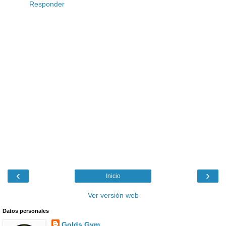
Responder
‹
›
Inicio
Ver versión web
Datos personales
Golds Gym