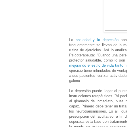
La
ansiedad y la depresión
son 
frecuentemente se llevan de la m
rutina de ejercicios. Así lo anali
Psicoterapeuta: “Cuando una pers
protector saludable, como lo son
mejorando el estilo de vida tanto
ejercicio tiene infinidades de vent
a sus pacientes realizar actividades
galeno.
La depresión puede llegar al pun
instrucciones terapéuticas. “Al pac
al gimnasio de inmediato, pues 
capaz. Primero debe tener un trata
los neurotransmisores. Es allí c
prescripción del facultativo, a fin
superada esta fase con tratamiento
la mente se oxigene y comience 