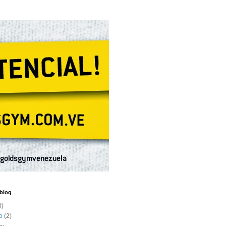
 blog
0)
to
(2)