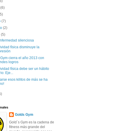
3)
o
(6)
(5)
o
(7)
ro
(2)
o
(5)
nfermedad silenciosa
ividad física disminuye la
resión
 Gym cierra el año 2013 con
ndes logros
ividad física debe ser un hábito
io: Eje...
tarse esos kilitos de más se ha
ho!
6)
nales
Golds Gym
Gold´s Gym es la cadena de
fitness más grande del