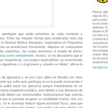
Fitness. Má
más de 35 
para cuidar
es el Centr
estrellas. 
desde el 20
patologías que están presentes en cada momento y
con tres Ce
ano. Entre las mejores formas para erradicarlas está una
Ciudad de M
za la Doctora Mónica Mosquera, especialista en Psiquiatría
conocernos 
ona se acondiciona físicamente, adquiere un componente
Ser la solu
necesidades
 las endorfinas, las cuales aumentan el estado de ánimo,
entero. Mis
 física como mentalmente
. Incluso, se ha descubierto que el
de las pers
ajas terapéuticas. Los propios especialistas ya recomiendan
experiencia
 deportivas o ir al gimnasio y volverlo un hábito”, afirma la
Ver todo mi 
to de agravarse y en ese caso debe ser llevada con otras
iente que sufre esta patología no se le puede recomendar ir
no podrá hacer los ejercicios porque mentalmente no es
miento terapéutico-médico, esto debido a una alteración de
uando deben ser suministrados medicamentos bajo estricta
 de que el paciente recupere su estabilidad motora. Una vez
, se le aconseja realizar alguna actividad física, para que
su recuperación mental, que podría ser más rápida con