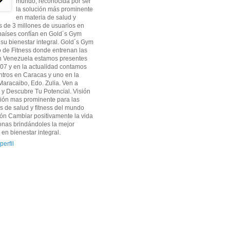
mundo, reconocida por ser
la solución más prominente
en materia de salud y
s de 3 millones de usuarios en
países confían en Gold´s Gym
 su bienestar integral. Gold´s Gym
o de Fitness donde entrenan las
En Venezuela estamos presentes
07 y en la actualidad contamos
ntros en Caracas y uno en la
aracaibo, Edo. Zulia. Ven a
y Descubre Tu Potencial. Visión
ción mas prominente para las
 de salud y fitness del mundo
ión Cambiar positivamente la vida
onas brindándoles la mejor
 en bienestar integral.
perfil