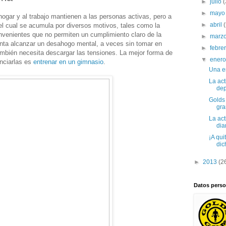
►
julio
(
►
may
 hogar y al trabajo mantienen a las personas activas, pero a
►
abril
 el cual se acumula por diversos motivos, tales como la
nvenientes que no permiten un cumplimiento claro de la
►
marz
ntenta alcanzar un desahogo mental, a veces sin tomar en
►
febre
también necesita descargar las tensiones. La mejor forma de
▼
ener
nciarlas es
entrenar en un gimnasio
.
Una e
La act
dep
Golds
gra
La act
diar
¡A qui
dic
►
2013
(2
Datos perso