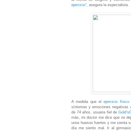
ejercicio
”, asegura la especialista.
A medida que el
ejercicio físico
a
síntomas y emociones negativas a
de 74 años, usuaria fiel de
Gold’
más, mi doctor me dice que no dej
unos huesos fuertes y me sienta sa
día me siento mal. Ir al gimnasi