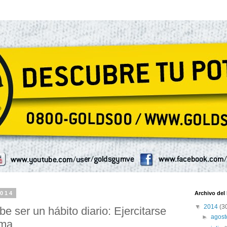
2014
Archivo del
▼
2014
(3
be ser un hábito diario: Ejercitarse
►
agos
ima